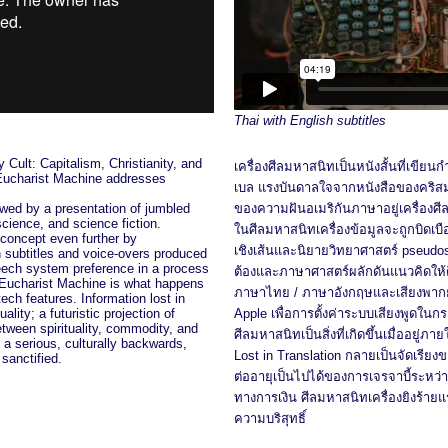
Thai with English subtitles
Cult: Capitalism, Christianity, and
เครื่องศีลมหาสนิทเป็นหนังสั้นที่เขี
Eucharist Machine addresses
เบล แรงบันดาลใจจากหนังสือของคริสมา
ewed by a presentation of jumbled
ของความฝันอเมริกันภาษาอยู่เครื่องศี
science, and science fiction.
ในศีลมหาสนิทเครื่องข้อมูลจะถูกบิดเบือ
 concept even further by
เชิงเส้นและนิยายวิทยาศาสตร์ pseudo
 subtitles and voice-overs produced
eech system preference in a process
ต้องและภาษาศาสตร์ผลักดันแนวคิดให
e Eucharist Machine is what happens
ภาษาไทย / ภาษาอังกฤษและเสียงพากย
ech features. Information lost in
ality; a futuristic projection of
Apple เพื่อการตั้งค่าระบบเสียงพูดในกร
etween spirituality, commodity, and
ศีลมหาสนิทเป็นสิ่งที่เกิดขึ้นเมื่ออยู่ภา
 a serious, culturally backwards,
Lost in Translation กลายเป็นจัดเร
sanctified.
ต่ออายุเป็นไปได้ของการเจรจาบี้ระหว
ทางการเงิน ศีลมหาสนิทเครื่องยิงร้าย
ความบริสุทธิ์