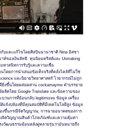
ยนกำกับและแก้ไขโดยศิลปินนานาชาติ Nina อิสซา
ห์ของเงินลัทธิ: ทุนนิยมคริสต์และ Unmaking
ลมหาสนิทการรับรู้และความเชื่อ
นโดยการนำเสนอข้อเท็จจริงที่คลั่งไคล้ที่ไม่ใช่
science และนิยายวิทยาศาสตร์ ไวยากรณ์ไม่ถูก
้ดียิ่งขึ้นโดยผสมผสาน cockamayme คำบรรยาย
์ผลิตโดย Google Translate และข้อความของ
ะบวนการที่ย้อนกลับ legitimizes ข้อมูล เครื่อง
ยใต้แจ้งปล้องที่มีคุณสมบัติที่มีเทคโนโลยีสูง ข้อมูล
ียงของขึ้นกรณืจิตวิญญาณ; การฉายอนาคตของการ
่างจิตวิญญาณสินค้าโภคภัณฑ์และความคุ้มค่า
แรงวัฒนธรรมย้อนหลังดูหลายรุ่นว่ามันหมายถึง