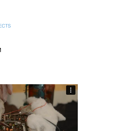
ECTS
M