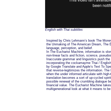
English with Thai subtitles
Inspired by Chris Lehmann’s book The Money 
the Unmaking of The American Dream, The 
language, perception, and belief.
In The Eucharist Machine, information is sk
non-linear facts and fiction, science, pseudo
Inaccurate grammar and linguistics push the
incorporating the cockamayme Thai / English
by Google Translate and Apple’s Text To Sp
that reverse-legitimizes the information. Th
when the under informed articulate with high-t
translation becomes a sort of up-cycled spiritu
possible renewal of the crumbling dialogue b
financial value. The Eucharist Machine takes
multigenerational look at what it means to be 