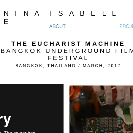
N I N A I S A B E L L
E
ABOUT
PROJ
THE EUCHARIST MACHINE
BANGKOK UNDERGROUND FIL
FESTIVAL
BANGKOK, THAILAND / MARCH
, 2017